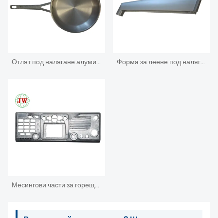
Отлят под налягане алуминиев корпус за желязна кутия за електроника
Форма за леене под налягане за домакински уреди
Месингови части за горещо коване. Инвестиция. ЦПУ обработка. Леене под налягане