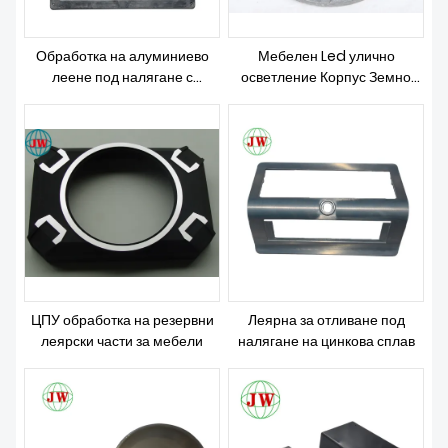
Обработка на алуминиево
Мебелен Led улично
леене под налягане с
осветление Корпус Земно
чертежи и мостри
притегляне Умри Процес
ЦПУ обработка на резервни
Леярна за отливане под
леярски части за мебели
налягане на цинкова сплав