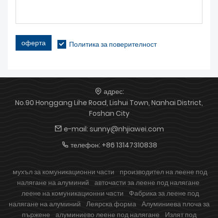
оферта
Политика за поверителност
адрес:
No.90 Honggang Lihe Road, Lishui Town, Nanhai District,
Foshan City
e-mail:
sunny@nhjiawei.com
телефон:
+86 13147310838
мухъл за комуникационни части
производител на леене под
налягане на алуминий
авточасти за леене под налягане
леене на комуникационни части
Фабрика за леене под
налягане на алуминий
Леярска форма
Алуминиева плоча за
пържене
алуминиево леене под налягане
Излят под