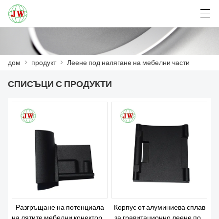
العربية
Български
Deutsch
English
дом
>
продукт
>
Леене под налягане на мебелни части
СПИСЪЦИ С ПРОДУКТИ
ДОМ
ПРОДУКТ
НОВИНИ
СЛУЧАЙ
VISITA Á FÁBRICA
СВЪРЖЕТЕ СЕ С НАС
Разгръщане на потенциала
Корпус от алуминиева сплав
на лятите мебелни конектори:
за гравитационно леене под