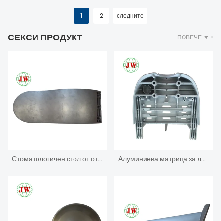
1
2
следните
СЕКСИ ПРОДУКТ
ПОВЕЧЕ ▼ >
Стоматологичен стол от отлято под налягане алуминий
Алуминиева матрица за леене под налягане за част от зъболекарски модул