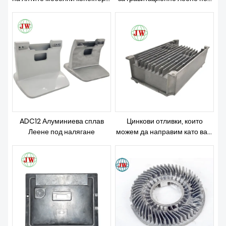
ЗА НАС
Революция в начина, по който
налягане
строим и проектираме
ADC12 Алуминиева сплав
Цинкови отливки, които
Леене под налягане
можем да направим като ваш
3d чертеж