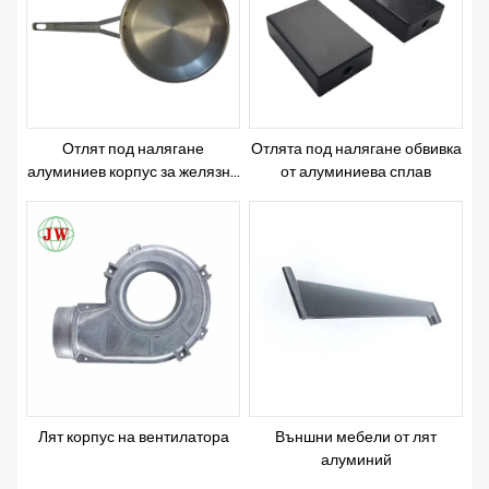
Отлят под налягане
Отлята под налягане обвивка
алуминиев корпус за желязна
от алуминиева сплав
кутия за електроника
Лят корпус на вентилатора
Външни мебели от лят
алуминий