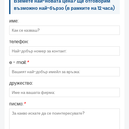
Вземете най-новата цена? Ще отговорим
възможно най-бързо (в рамките на 12 часа)
име:
телефон:
e - mail:
*
дружество:
писмо:
*