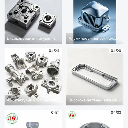
Високопрецизни алуминиеви отливки за аерокосмическа индустрия: Надеждни компоненти за авиационно оборудване
Алуминиеви леярски форми и компоненти за осветление: Прецизна изработка за производство на висококачествени осветителни тела
04/24
04/20
Архитектурни алуминиеви леярски форми и структурни отливки: Усъвършенстван процес за строителен обков
Висококачествени алуминиеви аксесоари за мебели, леени под налягане, и изящна изработка
04/11
04/03