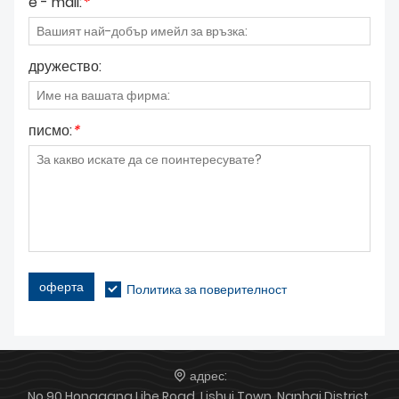
e - mail:
*
дружество:
писмо:
*
оферта
Политика за поверителност
адрес:
No.90 Honggang Lihe Road, Lishui Town, Nanhai District,