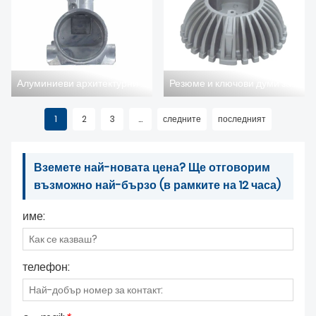
Алуминиеви архитектурни части, отливани под налягане, и форми за леене под налягане: Пионерска издръжливост и устойчивост в съвременното строителство
Резюме и ключови думи за леене под налягане: Алуминиеви отливки за осветителни тела
1
2
3
...
следните
последният
Вземете най-новата цена? Ще отговорим
възможно най-бързо (в рамките на 12 часа)
име:
телефон: