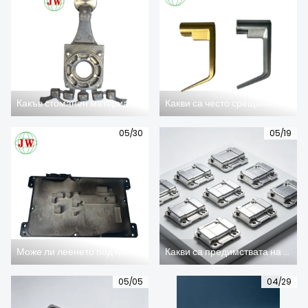
ЗА НАС
Какъв стоманен материал използвате за стандартни инструменти за леене под налягане?
Какви са често срещаните дефекти на частите, получени чрез леене под налягане от цинкова сплав?
05/30
05/19
Може ли леенето под налягане от алуминиева сплав да произвежда тънкостенни части?
Какви са предимствата на леенето под налягане от алуминиева сплав?
05/05
04/29