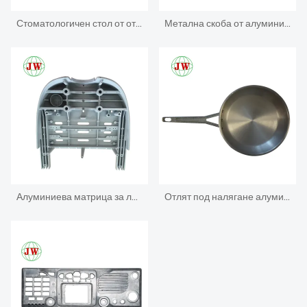
Стоматологичен стол от отлято под налягане алуминий
Метална скоба от алуминий под налягане
Алуминиева матрица за леене под налягане за част от зъболекарски модул
Отлят под налягане алуминиев корпус за желязна кутия за електроника