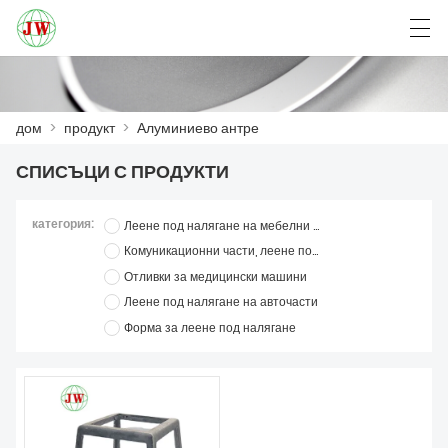
العربية
Български
Deutsch
English
дом
>
продукт
>
Алуминиево антре
СПИСЪЦИ С ПРОДУКТИ
ДОМ
категория:
Леене под налягане на мебелни части
ПРОДУКТ
Комуникационни части, леене под налягане
Отливки за медицински машини
НОВИНИ
Леене под налягане на авточасти
СЛУЧАЙ
Форма за леене под налягане
VISITA Á FÁBRICA
СВЪРЖЕТЕ СЕ С НАС