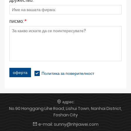
дружество:
писмо:
*
оферта
Политика за поверителност
адрес:
No.90 Honggang Lihe Road, Lishui Town, Nanhai District,
Foshan City
e-mail:
sunny@nhjiawei.com