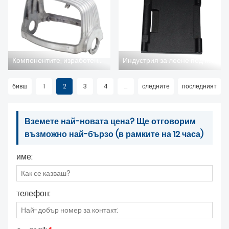
Компонентите, изработени под налягане, осветяват и подобряват осветителната, мебелната и архитектурната индустрия
Индустрия за леене под налягане на компоненти: Иновационна, водеща до експлозивен растеж и дълбока трансформация
бивш
1
2
3
4
...
следните
последният
Вземете най-новата цена? Ще отговорим
възможно най-бързо (в рамките на 12 часа)
име:
телефон: