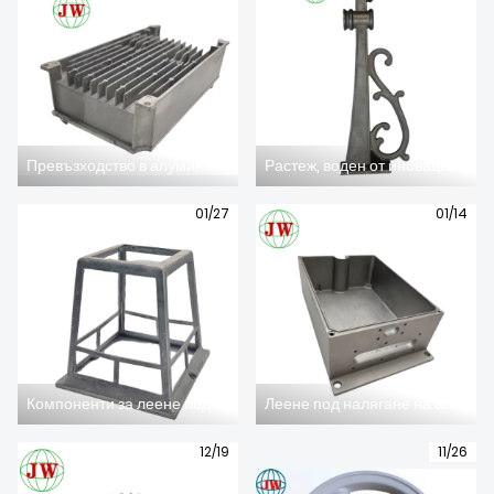
ЗА НАС
Превъзходство в алуминиевите леярски форми: Прецизните форми на Дзяуей дават възможност за висококачествени леярски компоненти
Растеж, воден от иновациите: Технологията за леене под налягане революционизира осветителната индустрия
01/27
01/14
Компоненти за леене под налягане на осветление през 2025 г.: Нисковъглеродна трансформация и прецизни иновации, растеж на горивната индустрия
Леене под налягане на алуминиеви сплави през 2025 г.: Висококачествени приложения и иновации в материалите водят до разширяване на пазара
12/19
11/26