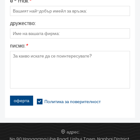
e - mail:
*
дружество:
писмо:
*
оферта
Политика за поверителност
адрес:
No.90 Honggang Lihe Road, Lishui Town, Nanhai District,