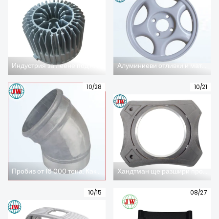
Индустрия за леене под налягане през 2025 г.: Интегрирани технологии, регионално разширяване и кръгова икономика стимулират нов растеж
Алуминиеви отливки и матрици: Прецизното инженерство стимулира растежа на сектора на електрическите превозни средства и технологиите
10/28
10/21
Пробив от 16 000 тона: Как технологиите за леене под налягане и матрици на алуминий променят автомобилното производство
Хандтман ще разшири производството на алуминиеви леярски машини
10/15
08/27