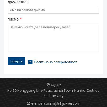
дружество:
писмо:
*
оферта
Политика за поверителност
адрес:
No.90 Honggang Lihe Road, Lishui Town, Nanhai District,
Foshan City
e-mail:
sunny@nhjiawei.com