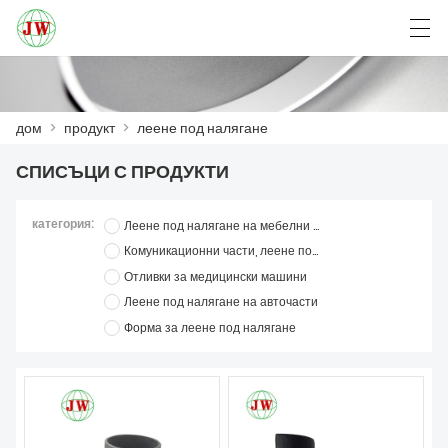
العربية
Български
Deutsch
English
дом
>
продукт
>
леене под налягане
СПИСЪЦИ С ПРОДУКТИ
ДОМ
категория:
Леене под налягане на мебелни части
ПРОДУКТ
Комуникационни части, леене под налягане
Отливки за медицински машини
НОВИНИ
Леене под налягане на авточасти
СЛУЧАЙ
Форма за леене под налягане
VISITA Á FÁBRICA
СВЪРЖЕТЕ СЕ С НАС