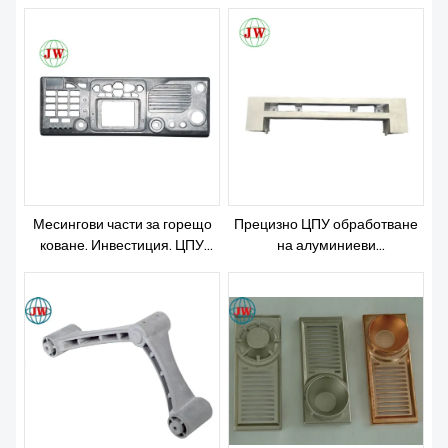
автомобилната индустрия
налягане
Месингови части за горещо
Прецизно ЦПУ обработване
коване. Инвестиция. ЦПУ
на алуминиеви
обработка. Леене под
телекомуникационни части за
налягане
леене под налягане