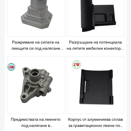
ЗА НАС
Разкриване на силата на
Разгръщане на потенциала
леещите се под налягане
на лятите мебелни конектори:
компоненти в архитектурните
Революция в начина, по който
връзки: Предефиниране на
строим и проектираме
структурната цялост и
дизайнерските иновации
Предимствата на леенето
Корпус от алуминиева сплав
под налягане в
за гравитационно леене под