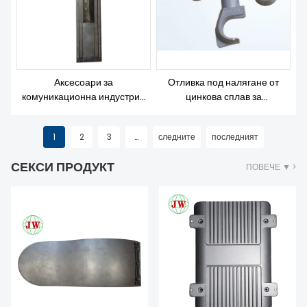
Аксесоари за
Отливка под налягане от
комуникационна индустрия
цинкова сплав за
Отливка от алуминиеви кутии
комуникационни части
1
2
3
...
следните
последният
СЕКСИ ПРОДУКТ
ПОВЕЧЕ ▼ >