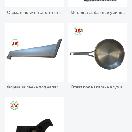
Стоматологичен стол от отлято под налягане алуминий
Метална скоба от алуминий под налягане
Форма за леене под налягане за домакински уреди
Отлят под налягане алуминиев корпус за желязна кутия за електроника