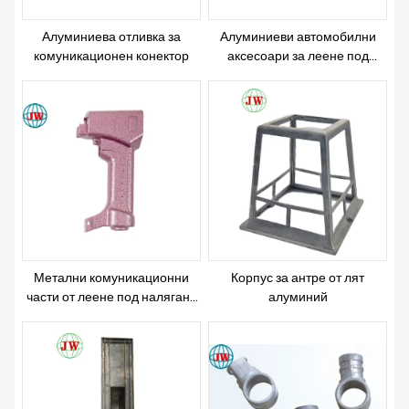
Алуминиева отливка за
Алуминиеви автомобилни
комуникационен конектор
аксесоари за леене под
налягане
Метални комуникационни
Корпус за антре от лят
части от леене под налягане
алуминий
от алуминиева сплав