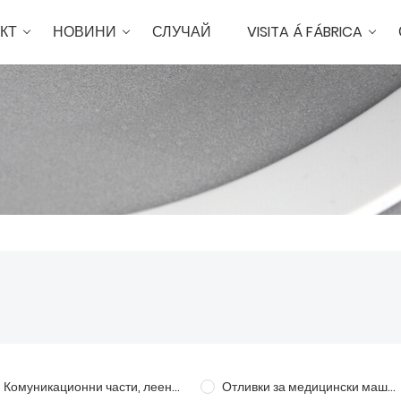
КТ
НОВИНИ
СЛУЧАЙ
VISITA Á FÁBRICA
Комуникационни части, леене под налягане
Отливки за медицински машини