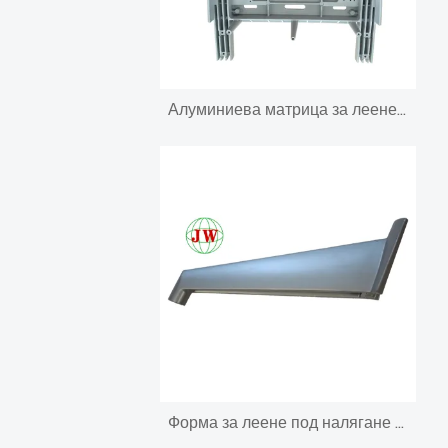
Алуминиева матрица за леене под налягане за част от зъболекарски модул
Форма за леене под налягане за домакински уреди