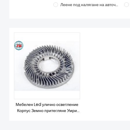
Леене под налягане на авточасти
Мебелен Led улично осветление
Корпус Земно притегляне Умри
Процес