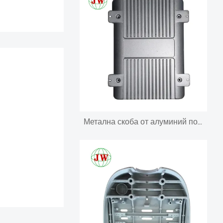
Метална скоба от алуминий под налягане