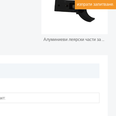
изпрати запитване.
Алуминиеви леярски части за мебелно селско стопанство