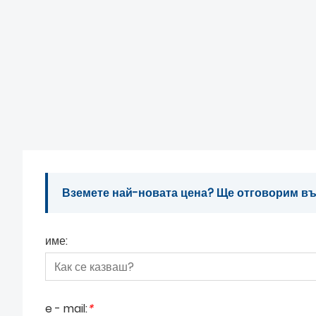
Вземете най-новата цена? Ще отговорим въз
име:
e - mail:
*