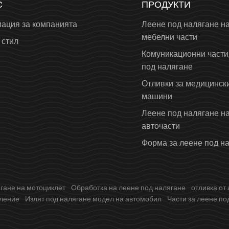
С
ПРОДУКТИ
ация за компанията
Леене под налягане н
мебелни части
 стил
Комуникационни части
под налягане
Отливки за медицинск
машини
Леене под налягане н
авточасти
Форма за леене под н
гане на мотоциклет
Обработка на леене под налягане
отливка от
тление
Излят под налягане модел на автомобил
Части за леене по