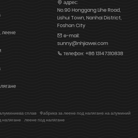
адрес:
No.90 Honggang Lihe Road,
а
Lishui Town, Nanhai District,
Foshan City
, леене
e-mail:
sunny@nhjiawei.com
и
телефон:
+86 13147310838
а
алягане
 алуминиева сплав
Фабрика за леене под налягане на алуминий
д налягане
леене под налягане