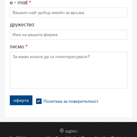
e - mail:
*
дружество:
писмо:
*
оферта
Политика за поверителност
адрес: