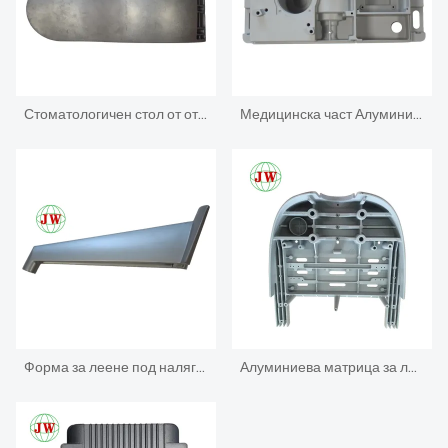
Стоматологичен стол от отлято под налягане алуминий
Медицинска част Алуминиева отливка под налягане
Форма за леене под налягане за домакински уреди
Алуминиева матрица за леене под налягане за част от зъболекарски модул