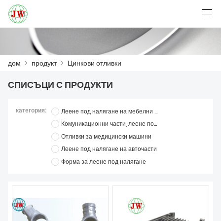
العربية
Български
Deutsch
English
дом
>
продукт
>
Цинкови отливки
СПИСЪЦИ С ПРОДУКТИ
ДОМ
категория:
Леене под налягане на мебелни части
ПРОДУКТ
Комуникационни части, леене под налягане
Отливки за медицински машини
НОВИНИ
Леене под налягане на авточасти
СЛУЧАЙ
Форма за леене под налягане
VISITA Á FÁBRICA
СВЪРЖЕТЕ СЕ С НАС