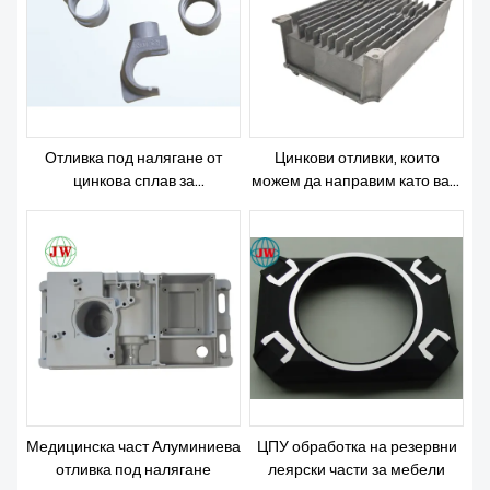
ЗА НАС
Отливка под налягане от
Цинкови отливки, които
цинкова сплав за
можем да направим като ваш
комуникационни части
3d чертеж
Медицинска част Алуминиева
ЦПУ обработка на резервни
отливка под налягане
леярски части за мебели