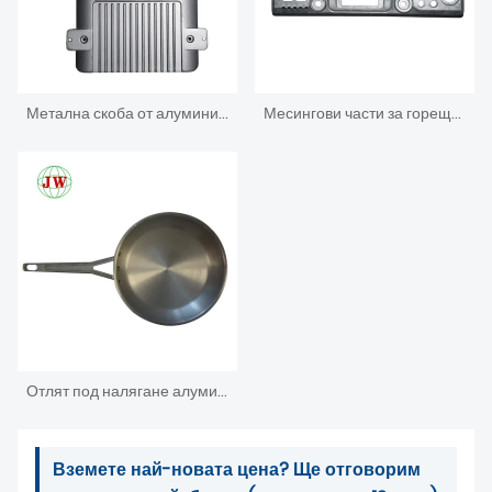
Метална скоба от алуминий под налягане
Месингови части за горещо коване. Инвестиция. ЦПУ обработка. Леене под налягане
Отлят под налягане алуминиев корпус за желязна кутия за електроника
Вземете най-новата цена? Ще отговорим