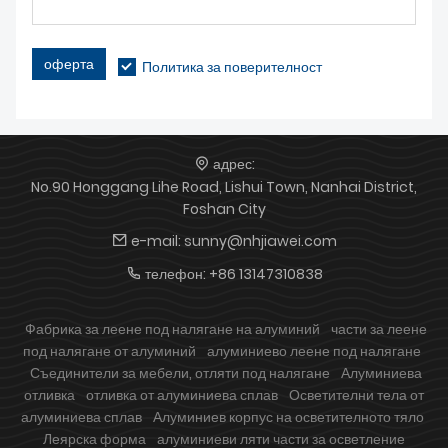
оферта
Политика за поверителност
адрес:
No.90 Honggang Lihe Road, Lishui Town, Nanhai District,
Foshan City
e-mail:
sunny@nhjiawei.com
телефон:
+86 13147310838
Фабрика за леене под налягане на алуминий
части за леене
под налягане от алуминий
алуминиево леене под налягане
Съединители за мебели, отляти под налягане
Алуминиева
отливка
отливка от алуминиева сплав
Осветителни тела от
алуминиева сплав
Алуминиев корпус на осветителното тяло
Леярска форма
алуминиеви ляти части за осветление