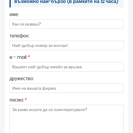
възможно най-бързо (в рамките на 12 часа)
име:
телефон:
e - mail:
*
дружество:
писмо:
*