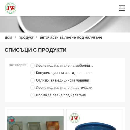
العربية
Български
Deutsch
English
дом
>
продукт
>
авточасти за леене под налягане
СПИСЪЦИ С ПРОДУКТИ
ДОМ
категория:
Леене под налягане на мебелни части
ПРОДУКТ
Комуникационни части, леене под налягане
Отливки за медицински машини
НОВИНИ
Леене под налягане на авточасти
СЛУЧАЙ
Форма за леене под налягане
VISITA Á FÁBRICA
СВЪРЖЕТЕ СЕ С НАС