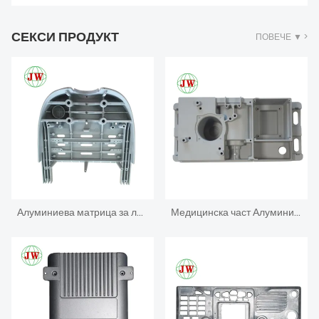
части
СЕКСИ ПРОДУКТ
ПОВЕЧЕ ▼ >
Алуминиева матрица за леене под налягане за част от зъболекарски модул
Медицинска част Алуминиева отливка под налягане