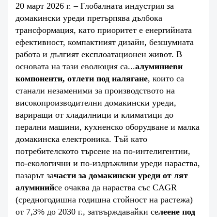
ЗА НАС
20 март 2026 г. – Глобалната индустрия за
домакински уреди претърпява дълбока
трансформация, като приоритет е енергийната
ефективност, компактният дизайн, безшумната
работа и дългият експлоатационен живот. В
основата на тази еволюция са...
алуминиеви
компоненти, отлети под налягане
, които са
станали незаменими за производството на
високопроизводителни домакински уреди,
вариращи от хладилници и климатици до
перални машини, кухненско оборудване и малка
домакинска електроника. Тъй като
потребителското търсене на по-интелигентни,
по-екологични и по-издръжливи уреди нараства,
пазарът за
части за домакински уреди от лят
алуминий
се очаква да нараства със CAGR
(средногодишна годишна стойност на растежа)
от 7,3% до 2030 г., затвърждавайки се
леене под