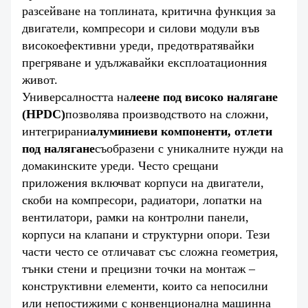
разсейване на топлината, критична функция за
двигатели, компресори и силови модули във
високоефективни уреди, предотвратявайки
прегряване и удължавайки експлоатационния
живот.
Универсалността на
леене под високо налягане
(HPDC)
позволява производството на сложни,
интегрирани
алуминиеви компоненти, отлети
под налягане
съобразени с уникалните нужди на
домакинските уреди. Често срещани
приложения включват корпуси на двигатели,
скоби на компресори, радиатори, лопатки на
вентилатори, рамки на контролни панели,
корпуси на клапани и структурни опори. Тези
части често се отличават със сложна геометрия,
тънки стени и прецизни точки на монтаж –
конструктивни елементи, които са непосилни
или непостижими с конвенционална машинна