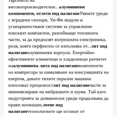
търсенето на
високопроизводителни...
алуминиеви
компоненти, отлети под налягане
Умните уреди
с вградени сензори, Уи-Фи модули и
усъвършенствани системи за управление
изискват компактни, разсейващи топлината
части, за да предпазят вътрешната електроника,
роля, която перфектно се изпълнява от...
лят под
налягане
алуминиеви корпуси. Енергийно
ефективните климатици и хладилници разчитат
на
алуминиева лята под налягане
компоненти
на компресора за намаляване на консумацията на
енергия, докато тихите перални машини
използват прецизност
лят под налягане
части за
минимизиране на вибрациите и шума. Тъй като
индустрията за домакински уреди продължава да
прави иновации,
леене под
налягане
технологиите ще останат от