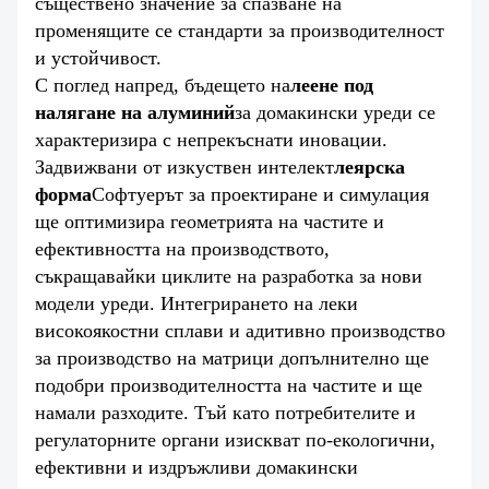
съществено значение за спазване на
променящите се стандарти за производителност
и устойчивост.
С поглед напред, бъдещето на
леене под
налягане на алуминий
за домакински уреди се
характеризира с непрекъснати иновации.
Задвижвани от изкуствен интелект
леярска
форма
Софтуерът за проектиране и симулация
ще оптимизира геометрията на частите и
ефективността на производството,
съкращавайки циклите на разработка за нови
модели уреди. Интегрирането на леки
високоякостни сплави и адитивно производство
за производство на матрици допълнително ще
подобри производителността на частите и ще
намали разходите. Тъй като потребителите и
регулаторните органи изискват по-екологични,
ефективни и издръжливи домакински