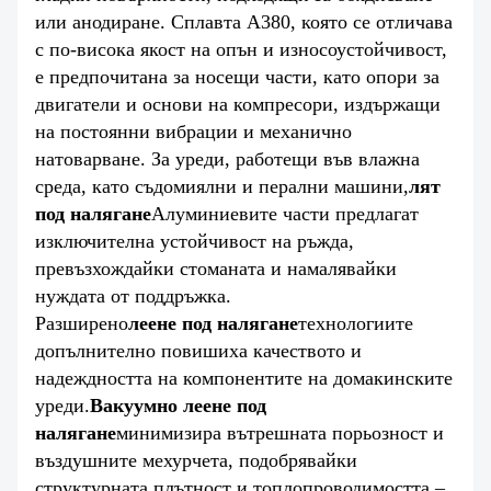
или анодиране. Сплавта A380, която се отличава
с по-висока якост на опън и износоустойчивост,
е предпочитана за носещи части, като опори за
двигатели и основи на компресори, издържащи
на постоянни вибрации и механично
натоварване. За уреди, работещи във влажна
среда, като съдомиялни и перални машини,
лят
под налягане
Алуминиевите части предлагат
изключителна устойчивост на ръжда,
превъзхождайки стоманата и намалявайки
нуждата от поддръжка.
Разширено
леене под налягане
технологиите
допълнително повишиха качеството и
надеждността на компонентите на домакинските
уреди.
Вакуумно леене под
налягане
минимизира вътрешната порьозност и
въздушните мехурчета, подобрявайки
структурната плътност и топлопроводимостта –