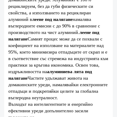
рециклируем, без да губи физическите си
свойства, а използването на рециклиран
алуминий в
леене под налягане
намалява
въглеродните емисии с до 90% в сравнение с
производството на чист алуминий.
леене под
налягане
Самият процес може да се похвали с
коефициент на използване на материалите над
95%, което минимизира отпадъците от скрап и е
в съответствие със стремежа на индустрията към
практики за кръгова икономика. Освен това,
издръжливостта на
алуминиева лята под
налягане
Частите удължават живота на
домакинските уреди, намалявайки електронните
отпадъци и подкрепяйки целите за глобална
въглеродна неутралност.
Възходът на интелигентните и енергийно
ефективни уреди допълнително засили