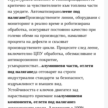
критично за чувствителните към топлина части
на уредите. Автоматизирано
леене под
налягане
Производствените линии, оборудвани с
мониторинг в реално време и роботизирана
обработка, осигуряват постоянно качество при
големи обеми на производство, намаляват
процента на дефекти и скъсяват
производствените цикли. Процесите след леене,
включително ЦПУ обработка, обезмасляване и
антикорозионно покритие,
усъвършенстват...
алуминиеви части, отлети
под налягане
да отговарят на строги
индустриални стандарти за безопасност,
издръжливост и външен вид.
Устойчивостта е ключов двигател зад
нарастващото приемане на
алуминиеви
компоненти, отлети под налягане
в
домакинските уреди. Алуминият е 100%