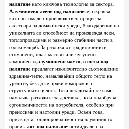
налягане
като ключова технология за сектора.
Алуминиево леене под налягане
се откроява
като оптимален производствен процес за
аксесоари за домакински уреди, благодарение на
уникалната си способност да произвежда леки,
топлопроводими и размерно стабилни части в
голям мащаб. За разлика от традиционните
стоманени, пластмасови или чугунени
компоненти,
алуминиеви части, отлети под
налягане
предлагат изключително съотношение
здравина-тегло, намалявайки общото тегло на
уредите, без да се прави компромис с
структурната цялост. Този лек дизайн не само
намалява разходите за доставка, но и подобрява
ергономичността на потребителя, особено при
преносими и настолни уреди. Освен това,
присъщата топлопроводимост на алуминия го
прави...
лят под налягане
части
идеален за