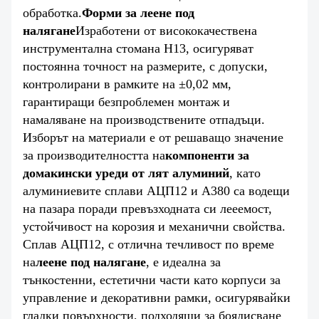
обработка.
Форми за леене под
налягане
Изработени от висококачествена
инструментална стомана H13, осигуряват
постоянна точност на размерите, с допуски,
контролирани в рамките на ±0,02 мм,
гарантиращи безпроблемен монтаж и
намаляване на производствените отпадъци.
Изборът на материали е от решаващо значение
за производителността на
компоненти за
домакински уреди от лят алуминий
, като
алуминиевите сплави АЦП12 и A380 са водещи
на пазара поради превъзходната си лееемост,
устойчивост на корозия и механични свойства.
Сплав АЦП12, с отлична течливост по време
на
леене под налягане
, е идеална за
тънкостенни, естетични части като корпуси за
управление и декоративни рамки, осигурявайки
гладки повърхности, подходящи за боядисване