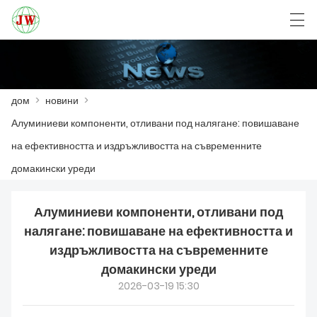
العربية
Български
Deutsch
English
дом
>
новини
>
Алуминиеви компоненти, отливани под налягане: повишаване
ДОМ
на ефективността и издръжливостта на съвременните
ПРОДУКТ
домакински уреди
НОВИНИ
Алуминиеви компоненти, отливани под
СЛУЧАЙ
налягане: повишаване на ефективността и
издръжливостта на съвременните
VISITA Á FÁBRICA
домакински уреди
2026-03-19 15:30
СВЪРЖЕТЕ СЕ С НАС