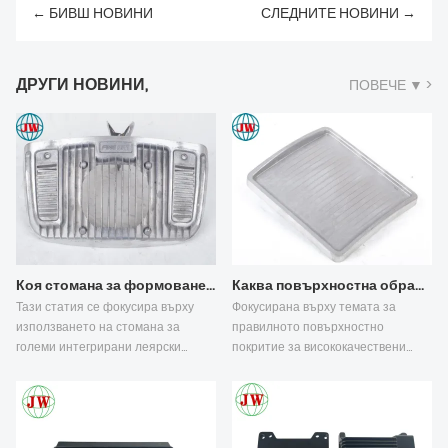
← БИВШ НОВИНИ
СЛЕДНИТЕ НОВИНИ →
ДРУГИ НОВИНИ,
ПОВЕЧЕ ▼ >
Коя стомана за формоване е най-подходяща за големи интегрирани алуминиеви отливки?
Каква повърхностна обработка е подходяща за първокласни индустриални алуминиеви компоненти?
Тази статия се фокусира върху
Фокусирана върху темата за
използването на стомана за
правилното повърхностно
големи интегрирани леярски
покритие за висококачествени
форми под налягане (HPDC) при
алуминиеви части, леени под
машини за леене под високо
налягане, тази статия анализира
налягане (HPDC) с ултра голям
пет ключови измерения,
тонаж, анализирайки екстремни
включително дефекти при леене
термични и механични
под високо налягане, правила за