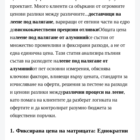
ЗА НАС
проектант. Много клиенти са объркани от огромните
ценови разлики между различните...
доставчици на
леене под налягане
, вариращи от евтини части на едро
до
висококачествени прецизни отливки
Общата цена
на
леене под налягане от алуминий
се състои от
множество променливи и фиксирани разходи, а не от
една единична цена. Тази статия анализира пълния
състав на разходите на
леене под налягане от
алуминий
от пет основни измерения, обяснява
ключови фактори, влияещи върху цената, стандарти за
изчисляване на оферти, решения за пестене на разходи
и ценови разлики между
различни процеси на леене
,
като помага на клиентите да разберат логиката на
офертите и да контролират разумно бюджета за
обществени поръчки.
1. Фиксирана цена на матрицата: Еднократни