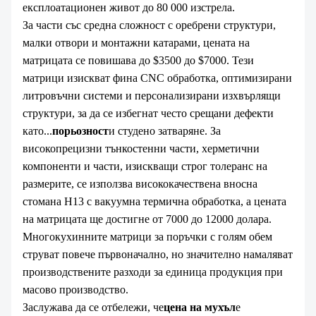
експлоатационен живот до 80 000 изстрела.
За части със средна сложност с оребрени структури,
малки отвори и монтажни катарами, цената на
матрицата се повишава до $3500 до $7000. Тези
матрици изискват фина CNC обработка, оптимизирани
литровъчни системи и персонализирани изхвърлящи
структури, за да се избегнат често срещани дефекти
като...
порьозност
и студено затваряне. За
високопрецизни тънкостенни части, херметични
компоненти и части, изискващи строг толеранс на
размерите, се използва висококачествена вносна
стомана H13 с вакуумна термична обработка, а цената
на матрицата ще достигне от 7000 до 12000 долара.
Многокухинните матрици за поръчки с голям обем
струват повече първоначално, но значително намаляват
производствените разходи за единица продукция при
масово производство.
Заслужава да се отбележи, че
цена на мухъл
е