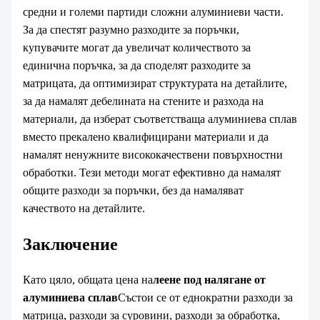
средни и големи партиди сложни алуминиеви части.
За да спестят разумно разходите за поръчки,
купувачите могат да увеличат количеството за
единична поръчка, за да споделят разходите за
матрицата, да оптимизират структурата на детайлите,
за да намалят дебелината на стените и разхода на
материали, да изберат съответстваща алуминиева сплав
вместо прекалено квалифицирани материали и да
намалят ненужните висококачествени повърхностни
обработки. Тези методи могат ефективно да намалят
общите разходи за поръчки, без да намаляват
качеството на детайлите.
Заключение
Като цяло, общата цена на
леене под налягане от
алуминиева сплав
Състои се от еднократни разходи за
матрица, разходи за суровини, разходи за обработка,