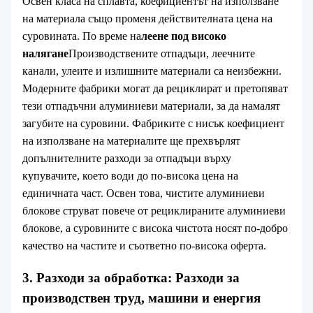
Освен класа на сплавта, коефициентът на използване
на материала също променя действителната цена на
суровината. По време на
леене под високо
налягане
Производствените отпадъци, леечните
канали, улеите и излишните материали са неизбежни.
Модерните фабрики могат да рециклират и претопяват
тези отпадъчни алуминиеви материали, за да намалят
загубите на суровини. Фабриките с нисък коефициент
на използване на материалите ще прехвърлят
допълнителните разходи за отпадъци върху
купувачите, което води до по-висока цена на
единичната част. Освен това, чистите алуминиеви
блокове струват повече от рециклираните алуминиеви
блокове, а суровините с висока чистота носят по-добро
качество на частите и съответно по-висока оферта.
3. Разходи за обработка: Разходи за
производствен труд, машини и енергия