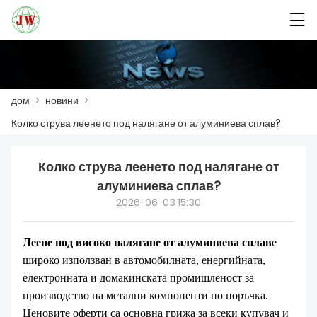
العربية
Български
Deutsch
English
дом
>
новини
>
Колко струва леенето под налягане от алуминиева сплав?
ДОМ
Колко струва леенето под налягане от
ПРОДУКТ
алуминиева сплав?
НОВИНИ
2026-06-03 15:30
СЛУЧАЙ
Леене под високо налягане от алуминиева сплав
е
VISITA Á FÁBRICA
широко използван в автомобилната, енергийната,
електронната и домакинската промишленост за
СВЪРЖЕТЕ СЕ С НАС
производство на метални компоненти по поръчка.
Ценовите оферти са основна грижа за всеки купувач и