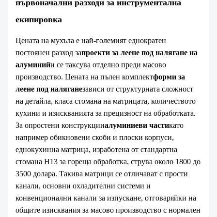
първоначални разходи за инструментална
екипировка
Цената на мухъла е най-големият еднократен
постоянен разход за
проекти за леене под налягане на
алуминий
и се таксува отделно преди масово
производство. Цената на пълен комплект
форми за
леене под налягане
зависи от структурната сложност
на детайла, класа стомана на матрицата, количеството
кухини и изискванията за прецизност на обработката.
За опростени конструкции
алуминиеви части
като
например обикновени скоби и плоски корпуси,
еднокухинна матрица, изработена от стандартна
стомана H13 за гореща обработка, струва около 1800 до
3500 долара. Такива матрици се отличават с прости
канали, основни охладителни системи и
конвенционални канали за изпускане, отговаряйки на
общите изисквания за масово производство с нормален