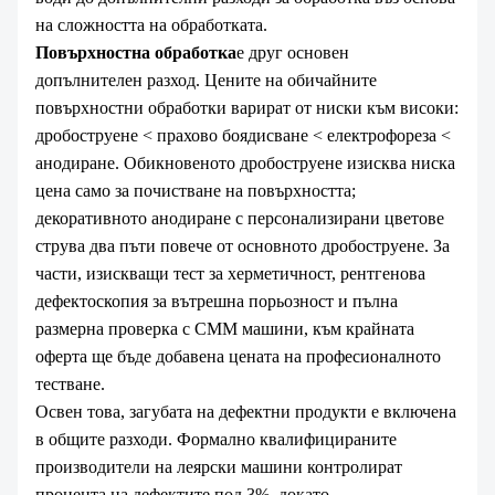
на сложността на обработката.
Повърхностна обработка
е друг основен
допълнителен разход. Цените на обичайните
повърхностни обработки варират от ниски към високи:
дробоструене < прахово боядисване < електрофореза <
анодиране. Обикновеното дробоструене изисква ниска
цена само за почистване на повърхността;
декоративното анодиране с персонализирани цветове
струва два пъти повече от основното дробоструене. За
части, изискващи тест за херметичност, рентгенова
дефектоскопия за вътрешна порьозност и пълна
размерна проверка с CMM машини, към крайната
оферта ще бъде добавена цената на професионалното
тестване.
Освен това, загубата на дефектни продукти е включена
в общите разходи. Формално квалифицираните
производители на леярски машини контролират
процента на дефектите под 3%, докато