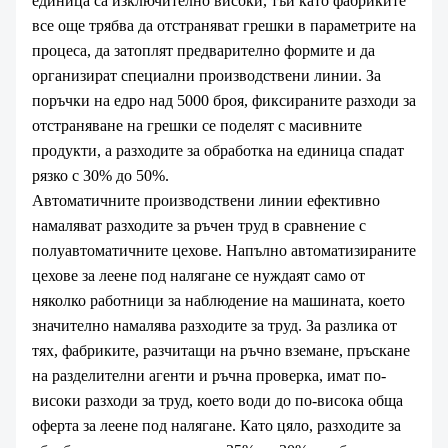
единица са изключително високи, тъй като фабриките
все още трябва да отстраняват грешки в параметрите на
процеса, да затоплят предварително формите и да
организират специални производствени линии. За
поръчки на едро над 5000 броя, фиксираните разходи за
отстраняване на грешки се поделят с масивните
продукти, а разходите за обработка на единица спадат
рязко с 30% до 50%.
Автоматичните производствени линии ефективно
намаляват разходите за ръчен труд в сравнение с
полуавтоматичните цехове. Напълно автоматизираните
цехове за леене под налягане се нуждаят само от
няколко работници за наблюдение на машината, което
значително намалява разходите за труд. За разлика от
тях, фабриките, разчитащи на ръчно вземане, пръскане
на разделителни агенти и ръчна проверка, имат по-
високи разходи за труд, което води до по-висока обща
оферта за леене под налягане. Като цяло, разходите за