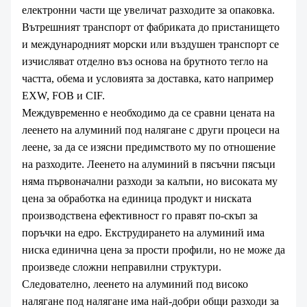
електронни части ще увеличат разходите за опаковка.
Вътрешният транспорт от фабриката до пристанището
и международният морски или въздушен транспорт се
изчисляват отделно въз основа на брутното тегло на
частта, обема и условията за доставка, като например
EXW, FOB и CIF.
Междувременно е необходимо да се сравни цената на
леенето на алуминий под налягане с други процеси на
леене, за да се изясни предимството му по отношение
на разходите. Леенето на алуминий в пясъчни пясъци
няма първоначални разходи за калъпи, но високата му
цена за обработка на единица продукт и ниската
производствена ефективност го правят по-скъп за
поръчки на едро. Екструдирането на алуминий има
ниска единична цена за прости профили, но не може да
произведе сложни неправилни структури.
Следователно, леенето на алуминий под високо
налягане под налягане има най-добри общи разходи за