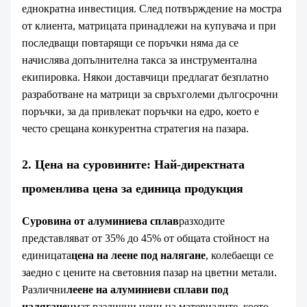
еднократна инвестиция. След потвърждение на мостра
от клиента, матрицата принадлежи на купувача и при
последващи повтарящи се поръчки няма да се
начислява допълнителна такса за инструментална
екипировка. Някои доставчици предлагат безплатно
разработване на матрици за свръхголеми дългосрочни
поръчки, за да привлекат поръчки на едро, което е
често срещана конкурентна стратегия на пазара.
2. Цена на суровините: Най-директната
променлива цена за единица продукция
Суровина от алуминиева сплав
разходите
представляват от 35% до 45% от общата стойност на
единицата
цена на леене под налягане
, колебаещи се
заедно с цените на световния пазар на цветни метали.
Различни
леене на алуминиеви сплави под
налягане
имат различни цени на материалите, което