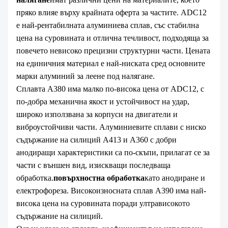
пряко влияе върху крайната оферта за частите. ADC12
е най-рентабилната алуминиева сплав, със стабилна
цена на суровината и отлична течливост, подходяща за
повечето невисоко прецизни структурни части. Цената
на единичния материал е най-ниската сред основните
марки алуминий за леене под налягане.
Сплавта A380 има малко по-висока цена от ADC12, с
по-добра механична якост и устойчивост на удар,
широко използвана за корпуси на двигатели и
виброустойчиви части. Алуминиевите сплави с ниско
съдържание на силиций A413 и A360 с добри
анодиращи характеристики са по-скъпи, прилагат се за
части с външен вид, изискващи последваща
обработка.
повърхностна обработка
като анодиране и
електрофореза. Високоизносната сплав A390 има най-
висока цена на суровината поради ултрависокото
съдържание на силиций.