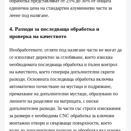
обработка представляват от 25% до 30% от общата
единична цена на стандартни алуминиеви части за
леене под налягане.
4. Разходи за последваща обработка и
проверка на качеството
Необработените, отляти под налягане части не могат да
се използват директно за сглобяване, което изисква
необходимата последваща обработка и пълен контрол
на качеството, което генерира допълнителни скрити
разходи. Основната последваща обработка включва
автоматично почистване на мустаци и подрязване,
премахване на допълнителни мустаци, образувани по
линиите на разделяне на матрицата, с ниски
допълнителни разходи. За части със строги изисквания
за размери е необходима CNC обработка за ключови
монтажни отвори и свързващи повърхности, което
води до допълнителни разходи за обработка въз основа