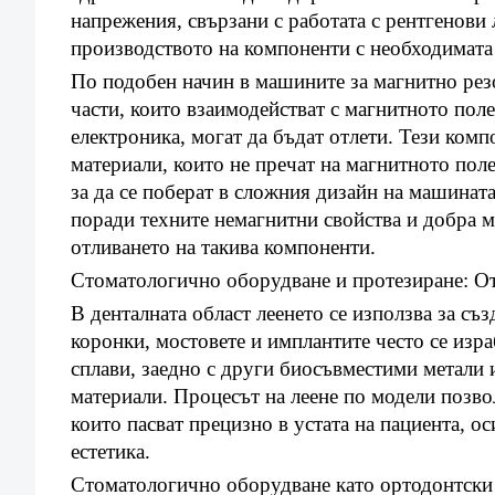
напрежения, свързани с работата с рентгенови
производството на компоненти с необходимата 
По подобен начин в машините за магнитно ре
части, които взаимодействат с магнитното пол
електроника, могат да бъдат отлети. Тези комп
материали, които не пречат на магнитното пол
за да се поберат в сложния дизайн на машинат
поради техните немагнитни свойства и добра м
отливането на такива компоненти.
Стоматологично оборудване и протезиране: От
В денталната област леенето се използва за съ
коронки, мостовете и имплантите често се изра
сплави, заедно с други биосъвместими метали и
материали. Процесът на леене по модели позво
които пасват прецизно в устата на пациента, 
естетика.
Стоматологично оборудване като ортодонтски 