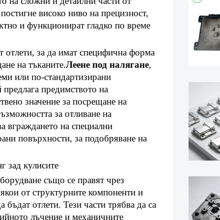
то на сложни и детайлни части от
постигне високо ниво на прецизност,
ектно и функционират гладко по време
т отлети, за да имат специфична форма
ане на тъканите.
Леене под налягане
,
леми или по-стандартизирани
 предлага предимството на
ствено значение за посрещане на
ъзможността за отливане на
а вграждането на специални
рани повърхности, за подобряване на
г зад кулисите
борудване също се правят чрез
някои от структурните компоненти и
а бъдат отлети. Тези части трябва да са
гийното лъчение и механичните