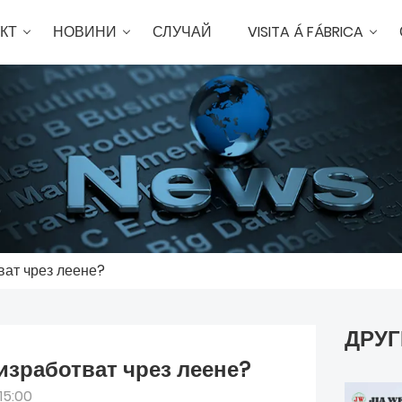
КТ
НОВИНИ
СЛУЧАЙ
VISITA Á FÁBRICA
ват чрез леене?
ДРУГ
изработват чрез леене?
15:00