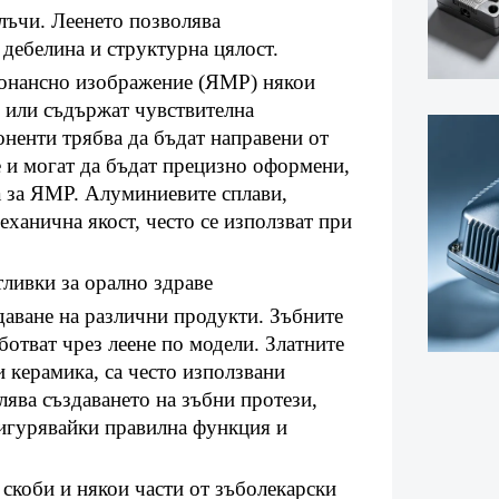
 лъчи. Леенето позволява
дебелина и структурна цялост.
зонансно изображение (ЯМР) някои
е или съдържат чувствителна
оненти трябва да бъдат направени от
е и могат да бъдат прецизно оформени,
а за ЯМР. Алуминиевите сплави,
еханична якост, често се използват при
ливки за орално здраве
здаване на различни продукти. Зъбните
ботват чрез леене по модели. Златните
 керамика, са често използвани
лява създаването на зъбни протези,
осигурявайки правилна функция и
скоби и някои части от зъболекарски