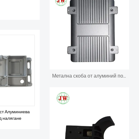
Метална скоба от алуминий под налягане
ст Алуминиева
д налягане