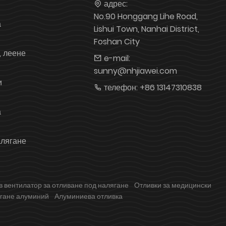
адрес:
No.90 Honggang Lihe Road,
а
Lishui Town, Nanhai District,
Foshan City
, леене
e-mail:
sunny@nhjiawei.com
и
телефон:
+86 13147310838
а
алягане
 вентилатор за отливане под налягане
Отливки за медицински
ягане алуминий
Алуминиева отливка