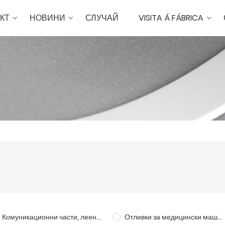
КТ
НОВИНИ
СЛУЧАЙ
VISITA Á FÁBRICA
Комуникационни части, леене под налягане
Отливки за медицински машини