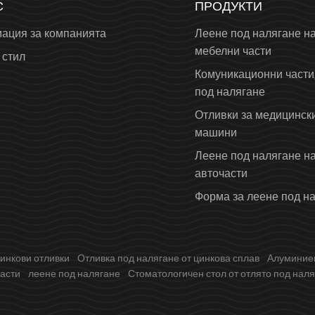
С
ПРОДУКТИ
ация за компанията
Леене под налягане н
мебелни части
 стил
Комуникационни части
под налягане
Отливки за медицинск
машини
Леене под налягане н
авточасти
Форма за леене под н
инкови отливки
Отливка под налягане от цинкова сплав
Алуминиев
асти
леене под налягане
Стоматологичен стол от отлято под нал