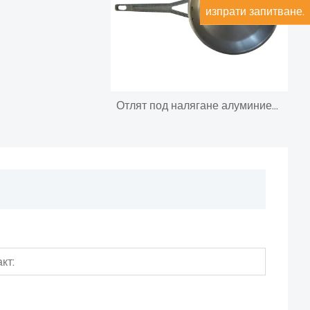
изпрати запитване.
Отлят под налягане алуминиев корпус за желязна кутия за електроника