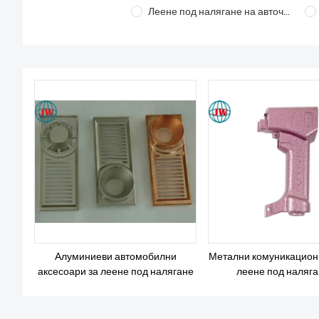
Леене под налягане на авточасти
Алуминиеви автомобилни
Метални комуникационн
аксесоари за леене под налягане
леене под наляга
алуминиева сп