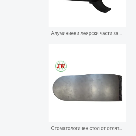
Алуминиеви леярски части за мебелно селско стопанство
Стоматологичен стол от отлято под налягане алуминий