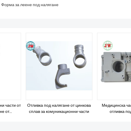
Форма за леене под налягане
и части от
Отливка под налягане от цинкова
Медицинска ча
не от
сплав за комуникационни части
отливка по
лав