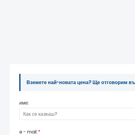
Вземете най-новата цена? Ще отговорим въз
име:
e - mail:
*