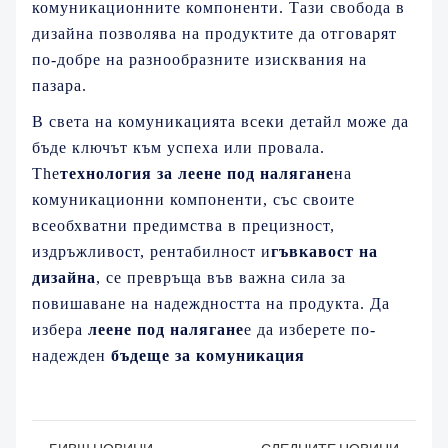
комуникационните компоненти. Тази свобода в
дизайна позволява на продуктите да отговарят
по-добре на разнообразните изисквания на
пазара.
В света на комуникацията всеки детайл може да
бъде ключът към успеха или провала.
The
технология за леене под налягане
на
комуникационни компоненти, със своите
всеобхватни предимства в прецизност,
издръжливост, рентабилност и
гъвкавост на
дизайна
, се превръща във важна сила за
повишаване на надеждността на продукта. Да
избера
леене под налягане
е да изберете по-
надежден
бъдеще за комуникация