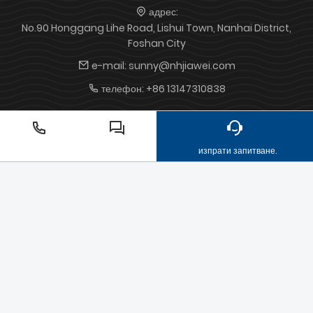
адрес:
No.90 Honggang Lihe Road, Lishui Town, Nanhai District,
Foshan City
e-mail:
sunny@nhjiawei.com
телефон:
+86 13147310838
Алуминиеви отливки под налягане
Отливка под налягане от
цинкова сплав
производство и обработка на форми
цинкова
изпрати запитване.
форма
Обработка на леене под налягане
леене под
налягане
Алуминиев корпус на осветителното тяло
Стоматологичен стол от отлято под налягане алуминий
авточасти за леене под налягане
галванопластика на
алуминиеви отливки
Авторско право от © Foshan Nanhai JiaWei Metal Products Co., Ltd