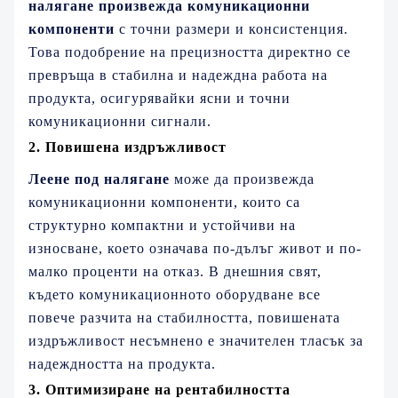
налягане произвежда комуникационни
компоненти
с точни размери и консистенция.
Това подобрение на прецизността директно се
превръща в стабилна и надеждна работа на
продукта, осигурявайки ясни и точни
комуникационни сигнали.
2. Повишена издръжливост
Леене под налягане
може да произвежда
комуникационни компоненти, които са
структурно компактни и устойчиви на
износване, което означава по-дълъг живот и по-
малко проценти на отказ. В днешния свят,
където комуникационното оборудване все
повече разчита на стабилността, повишената
издръжливост несъмнено е значителен тласък за
надеждността на продукта.
3. Оптимизиране на рентабилността