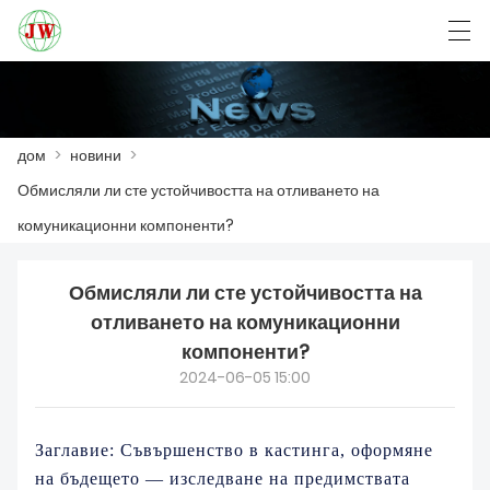
العربية
Български
Deutsch
English
дом
>
новини
>
Обмисляли ли сте устойчивостта на отливането на
ДОМ
комуникационни компоненти?
ПРОДУКТ
Обмисляли ли сте устойчивостта на
НОВИНИ
отливането на комуникационни
компоненти?
СЛУЧАЙ
2024-06-05 15:00
VISITA Á FÁBRICA
Заглавие: Съвършенство в кастинга, оформяне
СВЪРЖЕТЕ СЕ С НАС
на бъдещето — изследване на предимствата