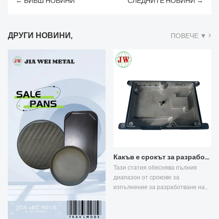
← БИВШ НОВИНИ
СЛЕДНИТЕ НОВИНИ →
ДРУГИ НОВИНИ,
ПОВЕЧЕ ▼ >
Какъв е срокът за разработване на нови инструменти за леене под налягане?
Тази статия обяснява пълния
диапазон от срокове за
изпълнение за разработване на
персонализирани форми за леене
под налягане при стандартно
леене под високо налягане и