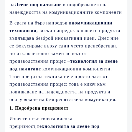
ЗА НАС
на
Леене под налягане
в подобряването на
надеждността на комуникационните компоненти
В ерата на бърз напредък в
комуникационни
технологии
, всеки напредък в нашите продукти
въплъщава безброй иновативни идеи. Днес ние
се фокусираме върху един често пренебрегван,
но изключително важен аспект от
производствения процес –
технология за леене
под налягане
комуникационни компоненти.
Тази прецизна техника не е просто част от
производствения процес; това е ключ към
повишаване на надеждността на продукта и
осигуряване на безпрепятствена комуникация.
1. Подобрена прецизност
Известен със своята висока
прецизност,
технологията за леене под